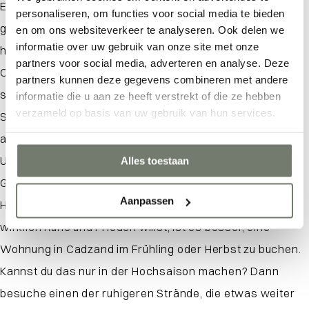
Entdecke das wohltuende Seebad Cadzand-Bad und
personaliseren, om functies voor social media te bieden
Wo bist du gerade auf der Suche?
genieße die Entspannung, die dieses Reiseziel zu bieten
en om ons websiteverkeer te analyseren. Ook delen we
informatie over uw gebruik van onze site met onze
hat. An der wunderschönen Küste Zeelands gelegen, ist
partners voor social media, adverteren en analyse. Deze
Cadzand-Bad ein Paradies für alle, die Ruhe und Frieden
partners kunnen deze gegevens combineren met andere
suchen. Das heilende Meerwasser und die weiten
informatie die u aan ze heeft verstrekt of die ze hebben
verzameld op basis van uw gebruik van hun services.
Strände machen Cadzand-Bad zum idealen Ort, um
abzuschalten und neue Energie zu tanken. Die friedliche
Umgebung und die schönen Aussichten tragen zum
Alles toestaan
Gefühl der Gelassenheit bei. Bitte beachte, dass es im
Aanpassen
Hochsommer in der Region sehr voll sein kann. Wenn du
wirklich Ruhe und Frieden willst, ist es besser, eine
Wohnung in Cadzand im Frühling oder Herbst zu buchen.
Kannst du das nur in der Hochsaison machen? Dann
besuche einen der ruhigeren Strände, die etwas weiter