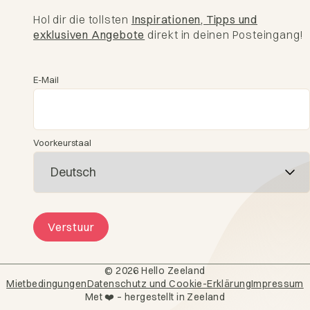
Hol dir die tollsten
Inspirationen, Tipps und
exklusiven Angebote
direkt in deinen Posteingang!
E-Mail
Voorkeurstaal
Verstuur
© 2026 Hello Zeeland
4,5 Sterne basierend auf über 1.200 verifizierten
Mietbedingungen
Datenschutz und Cookie-Erklärung
Impressum
Bewertungen
Met ❤️ – hergestellt in Zeeland