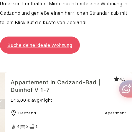
Unterkunft enthalten. Miete noch heute eine Wohnung in
Cadzand und genieße einen herrlichen Strandurlaub mit
tollem Blick auf die Küste von Zeeland!
Buche deine ideale Wohnung
3.7
Village
Authentiek vakantiehuis in
Cadzand | Cadshuis - The Barn
171,00 €
avg/night
Cadzand
House
4
2
1