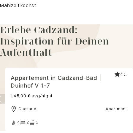
Mahlzeit kochst.
Erlebe Cadzand:
Inspiration für Deinen
Aufenthalt
3.7
Village
Authentiek vakantiehuis in
Cadzand | Cadshuis - The Barn
171,00 €
avg/night
Cadzand
House
4
2
1