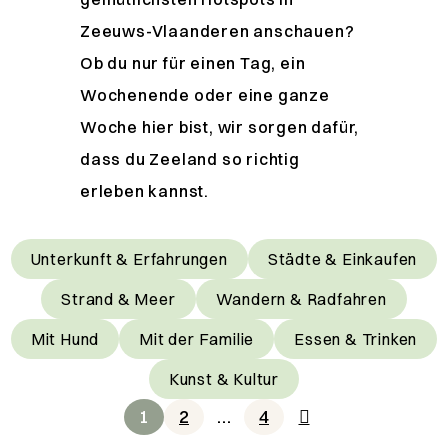
Zeeuws-Vlaanderen anschauen?
Ob du nur für einen Tag, ein
Wochenende oder eine ganze
Woche hier bist, wir sorgen dafür,
dass du Zeeland so richtig
erleben kannst.
Unterkunft & Erfahrungen
Städte & Einkaufen
Strand & Meer
Wandern & Radfahren
Mit Hund
Mit der Familie
Essen & Trinken
Kunst & Kultur
1
2
…
4
UNSERE TIPPS FÜR BESONDERE
Breskens