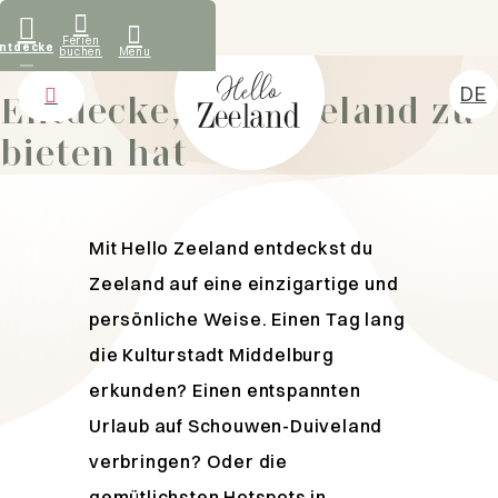
Was unsere Gäste sagen
Ferien
ntdecken
buchen
Menu
BLOGS
DE
Entdecke, was Zeeland zu
NL
bieten hat
Unterkuenfte
EN
Entdecken
FR
Vermieten
Mit Hello Zeeland entdeckst du
Über uns
Zeeland auf eine einzigartige und
Kontakt
persönliche Weise. Einen Tag lang
die Kulturstadt Middelburg
erkunden? Einen entspannten
Urlaub auf Schouwen-Duiveland
verbringen? Oder die
gemütlichsten Hotspots in