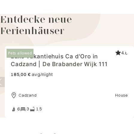
Entdecke neue
Ferienhäuser
Village
Appartement in Oostkapelle | Boven de
Babbelaar 2
174,00 €
avg/night
Oostkapelle
Apartment
5
3
1