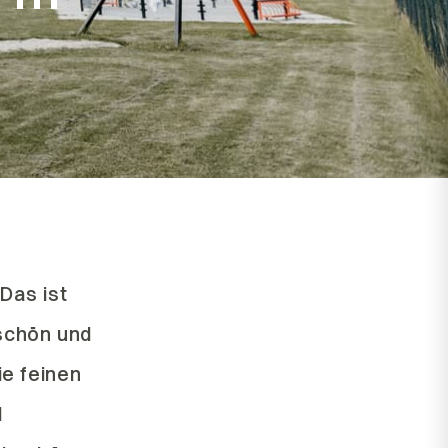
Das ist
rschön und
ie feinen
d