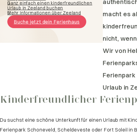
authentisch
Ganz einfach einen kinderfreundlichen
Urlaub in Zeeland buchen
Mehr Informationen über Zeeland
macht es ab
Buche jetzt dein Ferienhaus
kinderfreun
nicht, wenn
Wir von He
Ferienpark
Ferienpark 
Urlaub in Z
Kinderfreundlicher Ferienp
Du suchst eine schöne Unterkunft für einen Urlaub mit Ki
Ferienpark Schoneveld, Scheldeveste oder Fort Soleil in