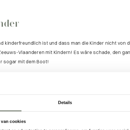
nder
nd kinderfreundlich ist und dass man die Kinder nicht von 
Zeeuws-Vlaanderen mit Kindern! Es wäre schade, den ganz
er sogar mit dem Boot!
 Breskens:
 wenn du in Breskens wohnst! Im Idealfall bist du von dei
Details
 zu Hause mitbringen, aber es ist auch möglich, ein Fahrr
 van cookies
napp 20 Minuten entfernt, bist du im Spiel- und Bunkerpa