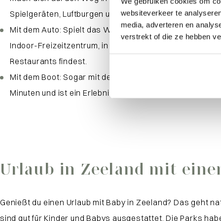
We gebruiken cookies om cont
websiteverkeer te analyseren
Spielgeräten, Luftburgen und dem Wasserspielplatz spiel
media, adverteren en analys
Mit dem Auto:
Spielt das Wetter nicht mit? Kein Grund z
verstrekt of die ze hebben v
Indoor-Freizeitzentrum, in dem Kinder einen ganzen Ta
Restaurants findest.
Mit dem Boot:
Sogar mit dem Boot kannst du in Zeeland
Minuten und ist ein Erlebnis für sich. Bring die Fahrräd
Urlaub in Zeeland mit ein
Genießt du einen Urlaub mit Baby in Zeeland? Das geht na
sind gut für Kinder und Babys ausgestattet. Die Parks ha