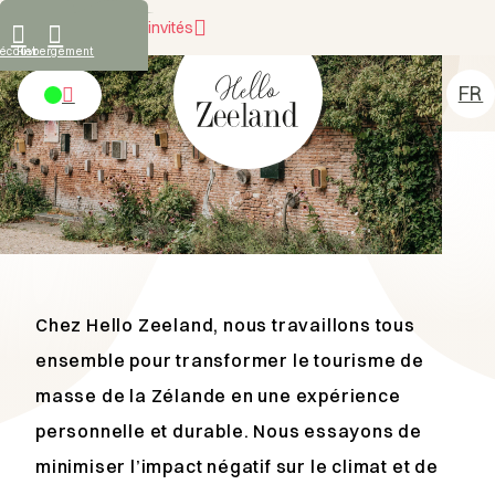
Ce que disent nos invités
écouvre
Hebergement
IMPACT LOCAL
FR
Durabilité
NL
Hebergement
DE
Découvre
EN
De location
A propos de nous
Contact
Chez Hello Zeeland, nous travaillons tous
ensemble pour transformer le tourisme de
masse de la Zélande en une expérience
personnelle et durable. Nous essayons de
minimiser l’impact négatif sur le climat et de