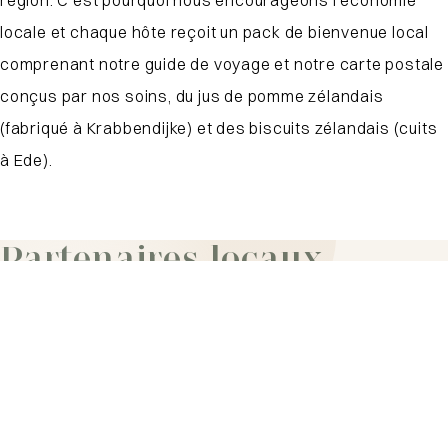
région. C’est pourquoi nous encourageons l’économie
locale et chaque hôte reçoit un pack de bienvenue local
comprenant notre guide de voyage et notre carte postale
conçus par nos soins, du jus de pomme zélandais
(fabriqué à Krabbendijke) et des biscuits zélandais (cuits
à Ede).
Partenaires locaux
Qu'est-ce que tu cherches ?
Les partenaires locaux sont également importants pour
une société durable. Nous coopérons avec des
partenaires bricoleurs, paysagistes et nettoyeurs de la
région. De cette façon, nous fournissons des emplois sur
chaque île et les déplacements sont moins nombreux.