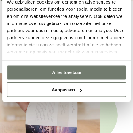
Lokale partners
We gebruiken cookies om content en advertenties te
personaliseren, om functies voor social media te bieden
Waar ben je naar op zoek?
Ook lokale partners zijn belangrijk voor een duurzame
en om ons websiteverkeer te analyseren. Ook delen we
informatie over uw gebruik van onze site met onze
samenleving. We werken samen met klus-, hovenier- en
partners voor social media, adverteren en analyse. Deze
schoonmaakpartners uit de regio. Zo zorgen we voor
partners kunnen deze gegevens combineren met andere
werkgelegenheid op ieder eiland en moet er minder
informatie die u aan ze heeft verstrekt of die ze hebben
verzameld op basis van uw gebruik van hun services.
gereisd worden.
HEINSIUS RECREATIE BEHEER &
Alles toestaan
ONDERHOUD
Jorick Heinsius
Aanpassen