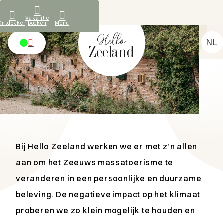
Wat onze gasten zeggen
Vakantie
Ontdekken
boeken
Menu
LOKALE IMPACT
NL
Duurzaamheid
DE
Vakantiehuizen
EN
Ontdekken
FR
Verhuur
Over ons
Contact
Bij Hello Zeeland werken we er met z’n allen
aan om het Zeeuws massatoerisme te
veranderen in een persoonlijke en duurzame
beleving. De negatieve impact op het klimaat
proberen we zo klein mogelijk te houden en