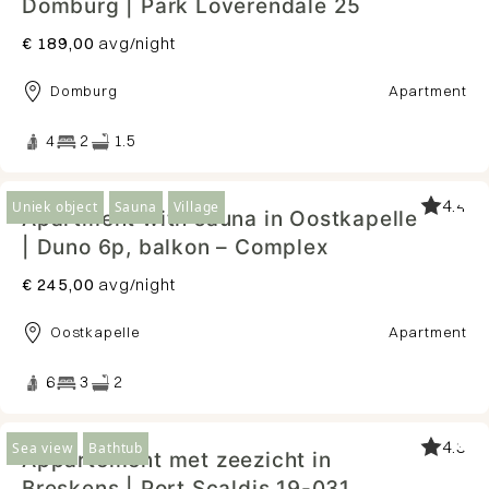
Domburg | Park Loverendale 25
€ 189,00
avg/night
Domburg
Apartment
4
2
1.5
4.4
Uniek object
Sauna
Village
Apartment with sauna in Oostkapelle
| Duno 6p, balkon – Complex
€ 245,00
avg/night
Oostkapelle
Apartment
6
3
2
4.3
Sea view
Bathtub
Appartement met zeezicht in
Breskens | Port Scaldis 19-031