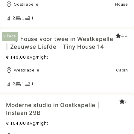
Oostkapelle
House
2
1
1
4.4
Village
Tiny house voor twee in Westkapelle
| Zeeuwse Liefde - Tiny House 14
€ 149,00
avg/night
Westkapelle
Cabin
2
1
1
5
Moderne studio in Oostkapelle |
Irislaan 29B
€ 104,00
avg/night