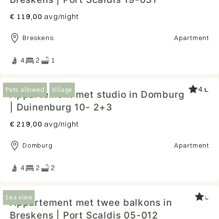
€ 119,00
avg/night
Breskens
Apartment
4
2
1
4.6
Pets allowed
Village
Appartement met studio in Domburg
| Duinenburg 10- 2+3
€ 219,00
avg/night
Domburg
Apartment
4
2
2
5
Sea view
Appartement met twee balkons in
Breskens | Port Scaldis 05-012