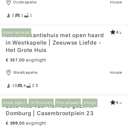
Oostkapelle
House
2
1
1
4.9
Kindvriendelijk
Groot vakantiehuis met open haard
in Westkapelle | Zeeuwse Liefde -
Het Grote Huis
€ 357,00
avg/night
Westkapelle
House
10
4
2.5
4.4
Uniek object
10 Personen
Pets allowed
Village
Luxe villa voor het hele gezin in
Domburg | Casembrootplein 23
€ 399,00
avg/night