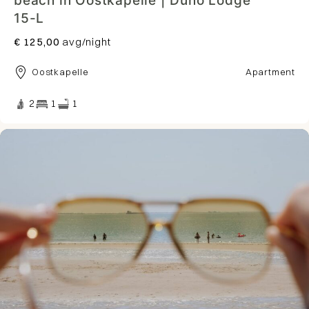
beach in Oostkapelle | Duno Lodge
15-L
€ 125,00
avg/night
Oostkapelle
Apartment
2
1
1