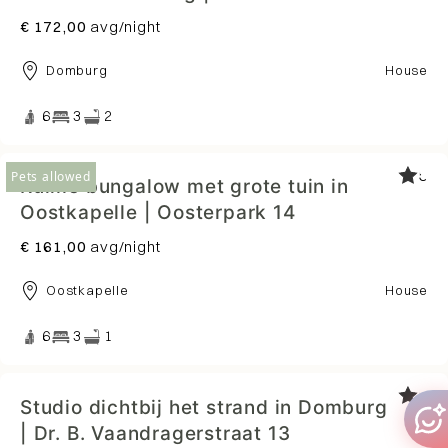
€ 172,00
avg/night
Domburg
House
6
3
2
5
Pets allowed
Ruime bungalow met grote tuin in
Oostkapelle | Oosterpark 14
€ 161,00
avg/night
Oostkapelle
House
6
3
1
5
Studio dichtbij het strand in Domburg
| Dr. B. Vaandragerstraat 13