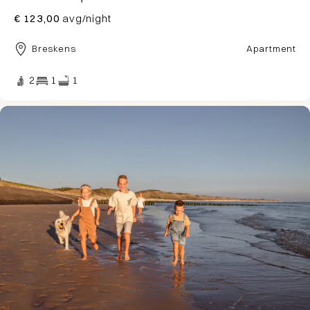
€ 123,00
avg/night
Breskens
Apartment
2
1
1