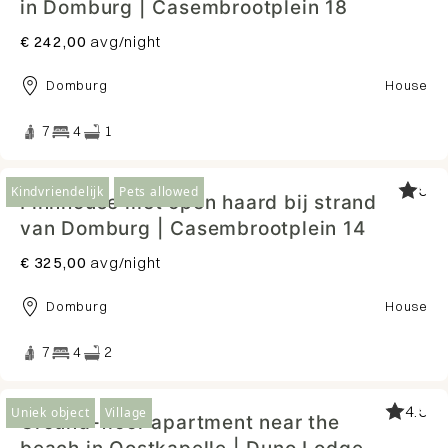
in Domburg | Casembrootplein 18
€ 242,00
avg/night
Domburg
House
7
4
1
5
Kindvriendelijk
Pets allowed
Finnhouse met open haard bij strand
van Domburg | Casembrootplein 14
€ 325,00
avg/night
Domburg
House
7
4
2
4.5
Uniek object
Village
Ground-floor apartment near the