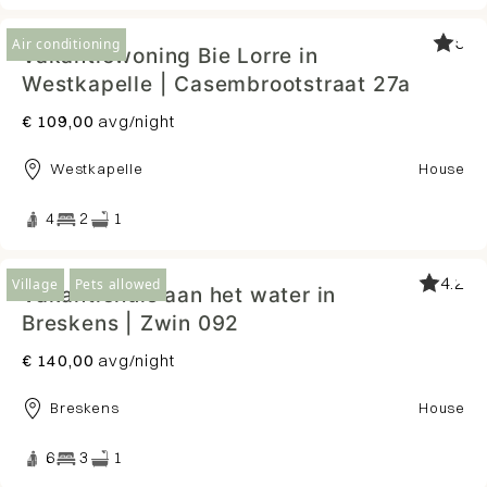
5
Air conditioning
Vakantiewoning Bie Lorre in
Westkapelle | Casembrootstraat 27a
€ 109,00
avg/night
Westkapelle
House
4
2
1
4.2
Village
Pets allowed
Vakantiehuis aan het water in
Breskens | Zwin 092
€ 140,00
avg/night
Breskens
House
6
3
1