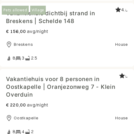
4.5
Pets allowed
Village
Vakantiehuis dichtbij strand in
Breskens | Schelde 148
€ 156,00
avg/night
Breskens
House
8
3
2.5
5
Vakantiehuis voor 8 personen in
Oostkapelle | Oranjezonweg 7 - Klein
Overduin
€ 220,00
avg/night
Oostkapelle
House
8
4
2