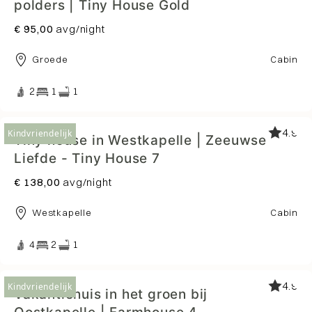
polders | Tiny House Gold
€ 95,00
avg/night
Groede
Cabin
2
1
1
4.9
Kindvriendelijk
Tiny house in Westkapelle | Zeeuwse
Liefde - Tiny House 7
€ 138,00
avg/night
Westkapelle
Cabin
4
2
1
4.9
Kindvriendelijk
Vakantiehuis in het groen bij