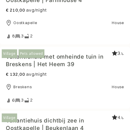
Oostkapelle | Farmhouse 4
€ 210,00
avg/night
Oostkapelle
House
8
3
2
3.9
Village
Pets allowed
Vakantiehuis met omheinde tuin in
Breskens | Het Heem 39
€ 132,00
avg/night
Breskens
House
6
3
2
4.9
Village
Vakantiehuis dichtbij zee in
Oostkapelle | Beukenlaan 4