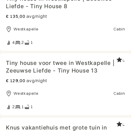
Liefde - Tiny House 8
€ 135,00
avg/night
Westkapelle
Cabin
4
2
1
5
Tiny house voor twee in Westkapelle |
Zeeuwse Liefde - Tiny House 13
€ 129,00
avg/night
Westkapelle
Cabin
2
1
1
5
Knus vakantiehuis met grote tuin in