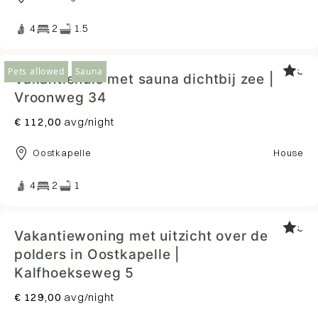
4
2
1.5
5
Pets allowed
Sauna
Vakantiehuis met sauna dichtbij zee |
Vroonweg 34
€ 112,00
avg/night
Oostkapelle
House
4
2
1
5
Vakantiewoning met uitzicht over de
polders in Oostkapelle |
Kalfhoekseweg 5
€ 129,00
avg/night