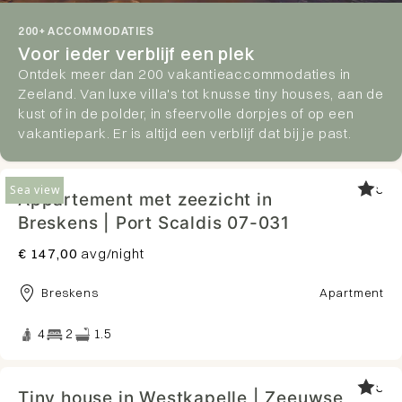
200+ ACCOMMODATIES
Voor ieder verblijf een plek
Ontdek meer dan 200 vakantieaccommodaties in
Zeeland. Van luxe villa's tot knusse tiny houses, aan de
kust of in de polder, in sfeervolle dorpjes of op een
vakantiepark. Er is altijd een verblijf dat bij je past.
5
Sea view
Appartement met zeezicht in
Breskens | Port Scaldis 07-031
€ 147,00
avg/night
Breskens
Apartment
4
2
1.5
5
Tiny house in Westkapelle | Zeeuwse