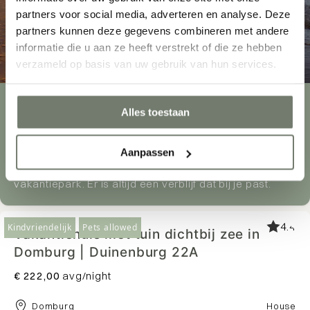
partners voor social media, adverteren en analyse. Deze
partners kunnen deze gegevens combineren met andere
informatie die u aan ze heeft verstrekt of die ze hebben
verzameld op basis van uw gebruik van hun services.
200+ ACCOMMODATIES
Alles toestaan
Voor ieder verblijf een plek
Ontdek meer dan 200 vakantieaccommodaties in
Aanpassen
Zeeland. Van luxe villa's tot knusse tiny houses, aan de
kust of in de polder, in sfeervolle dorpjes of op een
vakantiepark. Er is altijd een verblijf dat bij je past.
4.4
Kindvriendelijk
Pets allowed
Vakantiehuis met tuin dichtbij zee in
Domburg | Duinenburg 22A
€ 222,00
avg/night
Domburg
House