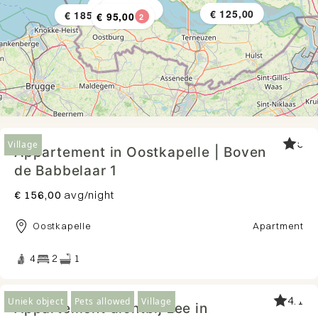
€ 156,00
€ 140,00
€ 169,00
€ 132,00
€ 123,00
€ 147,00
€ 119,00
€ 125,00
€ 185,00
€ 95,00
2
5
Village
Appartement in Oostkapelle | Boven
de Babbelaar 1
€ 156,00
avg/night
Oostkapelle
Apartment
4
2
1
4.1
Uniek object
Pets allowed
Village
Appartement dichtbij zee in