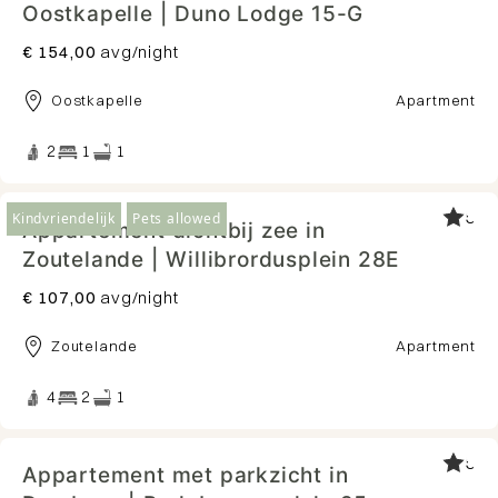
Oostkapelle | Duno Lodge 15-G
€ 154,00
avg/night
Oostkapelle
Apartment
2
1
1
5
Kindvriendelijk
Pets allowed
Appartement dichtbij zee in
Zoutelande | Willibrordusplein 28E
€ 107,00
avg/night
Zoutelande
Apartment
4
2
1
5
Appartement met parkzicht in