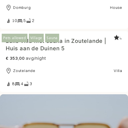
Domburg
House
10
5
2
5
Pets allowed
Village
Sauna
Luxe villa met sauna in Zoutelande |
Huis aan de Duinen 5
€ 353,00
avg/night
Zoutelande
Villa
8
4
3