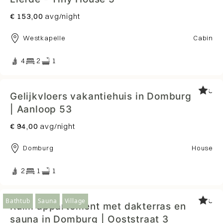
€ 153,00
avg/night
Westkapelle
Cabin
4
2
1
5
Gelijkvloers vakantiehuis in Domburg
| Aanloop 53
€ 94,00
avg/night
Domburg
House
2
1
1
5
Bathtub
Sauna
Village
Ruim appartement met dakterras en
sauna in Domburg | Ooststraat 3