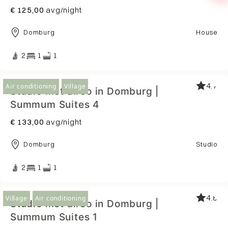
€ 125,00
avg/night
Domburg
House
2
1
1
4.7
Air conditioning
Village
Studio met airco in Domburg |
Summum Suites 4
€ 133,00
avg/night
Domburg
Studio
2
1
1
4.8
Village
Air conditioning
Studio met airco in Domburg |
Summum Suites 1