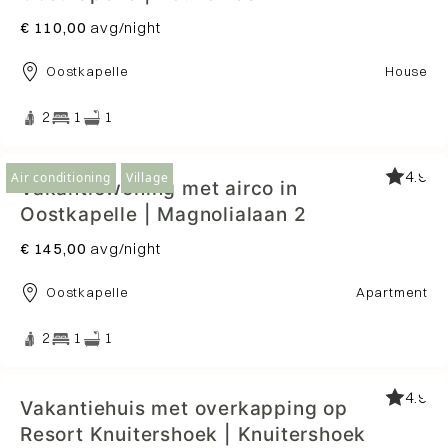
€ 110,00
avg/night
Oostkapelle
House
2
1
1
4.9
Air conditioning
Village
Vakantiewoning met airco in
Oostkapelle | Magnolialaan 2
€ 145,00
avg/night
Oostkapelle
Apartment
2
1
1
4.9
Vakantiehuis met overkapping op
Resort Knuitershoek | Knuitershoek