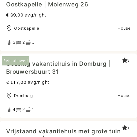
Oostkapelle | Molenweg 26
€ 69,00
avg/night
Oostkapelle
House
3
2
1
5
Pets allowed
Gezellig vakantiehuis in Domburg |
Brouwersbuurt 31
€ 117,00
avg/night
Domburg
House
4
2
1
5
Vrijstaand vakantiehuis met grote tuin