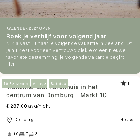
KALENDER 2027 OPEN
Boek je verblijf voor volgend jaar
Kijk alvast uit naar je volgende vakantie in Zeeland. Of
je nu kiest voor een vertrouwd plekje of een nieuwe
favoriete bestemming, je volgende vakantie begint
hier.
4.7
10 Personen
Village
Bathtub
Monumentaal herenhuis in het
centrum van Domburg | Markt 10
€ 287,00
avg/night
Domburg
House
10
7
3