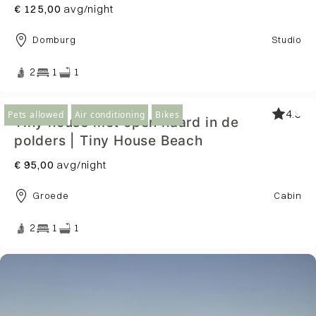
€ 125,00
avg/night
Domburg
Studio
2
1
1
4.3
Pets allowed
Air conditioning
Bikes
Tiny house met open haard in de
polders | Tiny House Beach
€ 95,00
avg/night
Groede
Cabin
2
1
1