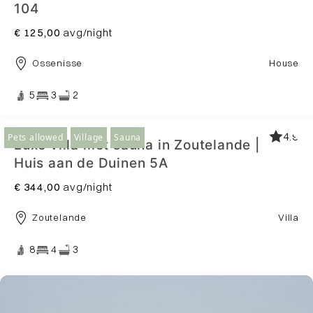
104
€ 125,00
avg/night
Ossenisse
House
5
3
2
4.9
Pets allowed
Village
Sauna
Luxe villa met sauna in Zoutelande |
Huis aan de Duinen 5A
€ 344,00
avg/night
Zoutelande
Villa
8
4
3