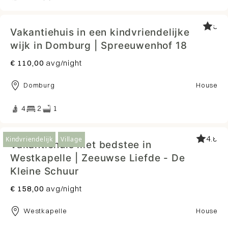
5
Vakantiehuis in een kindvriendelijke
wijk in Domburg | Spreeuwenhof 18
€ 110,00
avg/night
Domburg
House
4
2
1
4.8
Kindvriendelijk
Village
Vakantiehuis met bedstee in
Westkapelle | Zeeuwse Liefde - De
Kleine Schuur
€ 158,00
avg/night
Westkapelle
House