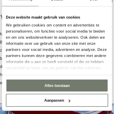
Wat is er te doen in Breskens
Deze website maakt gebruik van cookies
We gebruiken cookies om content en advertenties te
personaliseren, om functies voor social media te bieden
Natuurlijk kan je lekker genieten in en om de bungalow in
Waar ben je naar op zoek?
en om ons websiteverkeer te analyseren. Ook delen we
Breskens, maar er is ook genoeg te doen. Dus ontdek
informatie over uw gebruik van onze site met onze
partners voor social media, adverteren en analyse. Deze
zeker ook de mooie brede zandstranden vlakbij jouw
partners kunnen deze gegevens combineren met andere
bungalow. Of maak
een fietstocht
met het hele gezin
informatie die u aan ze heeft verstrekt of die ze hebben
door de duinen. Bezoek ook
het Visserijmuseum
bij de
verzameld op basis van uw gebruik van hun services.
haven en sluit je bezoek af met een portie kibbeling op
een terras.
Alles toestaan
Aanpassen