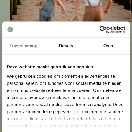
Zeeland. Een archipel van schiereilanden, verbonden
Toestemming
Details
Over
door bruggen en tunnels. Wat ze gemeen hebben?
De verbinding met de zee. Zeeuwen wonen aan zee,
Deze website maakt gebruik van cookies
sporten aan zee en eten uit de zee. Daarnaast heeft
We gebruiken cookies om content en advertenties te
iedere regio heeft zijn eigen kenmerken. Van
personaliseren, om functies voor social media te bieden
oneindige landweggetjes en charmante dorpjes in
Waar ben je naar op zoek?
en om ons websiteverkeer te analyseren. Ook delen we
Zeeuws-Vlaanderen tot Walcherse steden met
informatie over uw gebruik van onze site met onze
partners voor social media, adverteren en analyse. Deze
monumentale panden. Ontdek Zeeland net als de
partners kunnen deze gegevens combineren met andere
Zeeuwen zelf!
informatie die u aan ze heeft verstrekt of die ze hebben
verzameld op basis van uw gebruik van hun services.