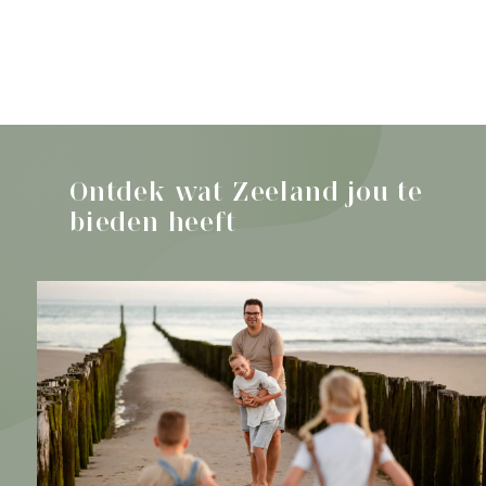
Ontdek alle activiteiten
Activiteit
Doen in West-
Zeeuws-
Ontdek wat Zeeland jou te
Vlaanderen
bieden heeft
met het gezin
Ga naar de activiteiten