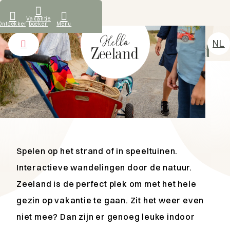
Wat onze gasten zeggen
Vakantie
Ontdekken
boeken
Menu
TIPS & HOTSPOTS
NL
Met het gezin in Zeeland
DE
Vakantiehuizen
EN
Ontdekken
FR
Verhuur
Over ons
Contact
Spelen op het strand of in speeltuinen.
Interactieve wandelingen door de natuur.
Zeeland is de perfect plek om met het hele
gezin op vakantie te gaan. Zit het weer even
niet mee? Dan zijn er genoeg leuke indoor