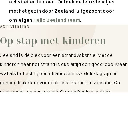
activiteiten te doen. Ontdek de leukste uitjes
met het gezin door Zeeland, uitgezocht door
ons eigen
Hello Zeeland team
.
ACTIVITEITEN
Op stap met kinderen
Zeeland is dé plek voor een strandvakantie. Met de
kinderen naar het strand is dus altijd een goed idee. Maar
wat als het echt geen strandweer is? Gelukkig zijn er
genoeg leuke kindvriendelijke attracties in Zeeland. Ga
naar speel- en bunkerpark Groede Podium, ontdek
Toversluis of leer meer in een interactief museum. Wij
delen onze favoriete kinderuitjes voor een vakantie vol
speelplezier!