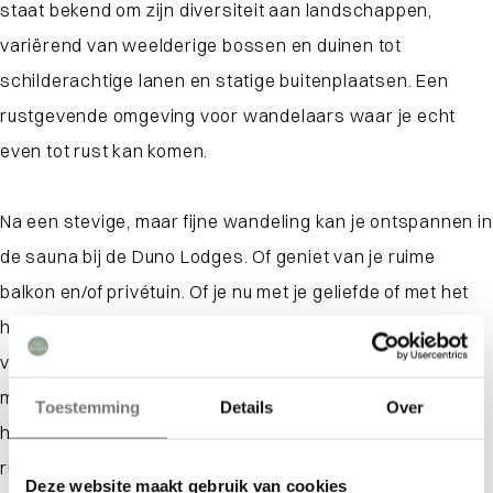
staat bekend om zijn diversiteit aan landschappen,
variërend van weelderige bossen en duinen tot
schilderachtige lanen en statige buitenplaatsen. Een
rustgevende omgeving voor wandelaars waar je echt
even tot rust kan komen.
Na een stevige, maar fijne wandeling kan je ontspannen in
de sauna bij de Duno Lodges. Of geniet van je ruime
balkon en/of privétuin. Of je nu met je geliefde of met het
hele gezin reist, de Duno Lodges zorgen voor het ultieme
vakantiegevoel. Extra leuk: ook jouw trouwe viervoeter
mag mee in enkele accommodaties. Geniet van een
Toestemming
Details
Over
heerlijke overnachting in Walcheren vol comfort in een
rustgevende en luxe omgeving bij de Duno lodges.
Deze website maakt gebruik van cookies