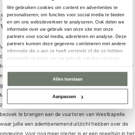
We gebruiken cookies om content en advertenties te
personaliseren, om functies voor social media te bieden
Met het gezin naar
Waar ben je naar op zoek?
en om ons websiteverkeer te analyseren. Ook delen we
Westkapelle
informatie over uw gebruik van onze site met onze
partners voor social media, adverteren en analyse. Deze
partners kunnen deze gegevens combineren met andere
Vakantie vieren met het gezin op het eiland Walcheren?
informatie die u aan ze heeft verstrekt of die ze hebben
Ga dan naar
Westkapelle
! Deze gezellige badplaats
verzameld op basis van uw gebruik van hun services.
heeft zoveel te bieden voor jong en oud. Begin je avontuur
met een bezoek aan het strand, waar jullie kunnen
Alles toestaan
genieten van de zilte zeelucht en de schone stranden.
Maak een wandeling langs de prachtige kustlijn of bouw
Aanpassen
zandkastelen met de kinderen. Vergeet ook niet een
bezoek te brengen aan de vuurtoren van Westkapelle,
waar jullie een adembenemend uitzicht hebben over de
omgeving. Voor nog meer plezier is er een speeltuin in het