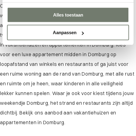
Op zoek naar een comfortabele accommodatie voor je
Alles toestaan
weekendje weg naar Domburg? Het aanbod aan
accommodaties in Domburg is groot. Of je nu met z’n
Aanpassen
tweeën komt of met het hele gezin, er is een ruime keuze
in vakantiehuizen en appartementen in Domburg. Kies
voor een luxe appartement midden in Domburg op
loopafstand van winkels en restaurants of ga juist voor
een ruime woning aan de rand van Domburg, met alle rust
en ruimte om je heen, waar kinderen in alle veiligheid
lekker kunnen spelen. Waar je ook voor kiest tijdens jouw
weekendje Domburg, het strand en restaurants zijn altijd
dichtbij. Bekijk ons aanbod aan vakantiehuizen en
appartementen in Domburg.