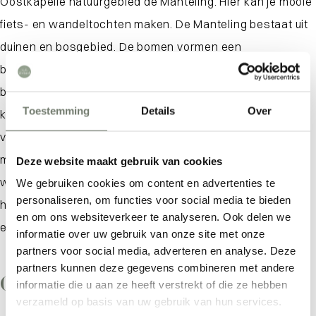
Oostkapelle natuurgebied de Manteling. Hier kan je mooie
fiets- en wandeltochten maken. De Manteling bestaat uit
duinen en bosgebied. De bomen vormen een
bescherming tegen de felle wind uit zee. Rijke lieden
bouwden hier in de 17
e
eeuw hun buitenverblijven, zoals
Toestemming
Details
Over
kasteel Westhove. Deze kastelen en landhuizen zijn niet
vrij toegankelijk, maar je kunt heerlijke wandelingen
maken in de tuinen langs vijverpartijen. In het voorjaar
Deze website maakt gebruik van cookies
wandel je tussen de vele bloeiende rododendrons en in
We gebruiken cookies om content en advertenties te
personaliseren, om functies voor social media te bieden
het najaar is de kans groot dat je oog in oog staat met
Waar ben je naar op zoek?
en om ons websiteverkeer te analyseren. Ook delen we
een van de herten die hier leven.
informatie over uw gebruik van onze site met onze
partners voor social media, adverteren en analyse. Deze
partners kunnen deze gegevens combineren met andere
Comfortabele accommodaties
informatie die u aan ze heeft verstrekt of die ze hebben
verzameld op basis van uw gebruik van hun services.