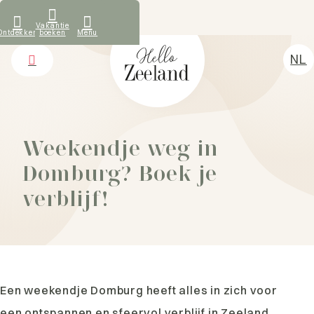
Wat onze gasten zeggen
Vakantie
Ontdekken
boeken
Menu
NL
DE
Vakantiehuizen
EN
Ontdekken
FR
Weekendje weg in
Verhuur
Domburg? Boek je
Over ons
verblijf!
Contact
Een weekendje Domburg heeft alles in zich voor
een ontspannen en sfeervol verblijf in Zeeland.