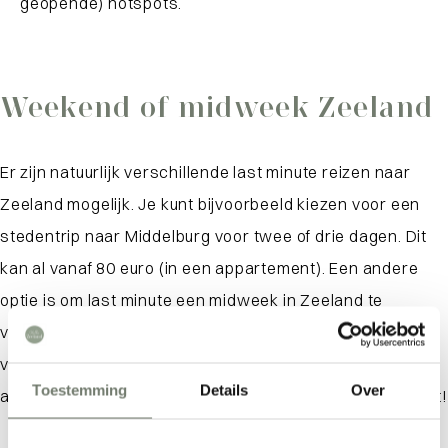
geopende) hotspots.
Weekend of midweek Zeeland
Er zijn natuurlijk verschillende last minute reizen naar
Zeeland mogelijk. Je kunt bijvoorbeeld kiezen voor een
stedentrip naar Middelburg voor twee of drie dagen. Dit
kan al vanaf 80 euro (in een appartement). Een andere
optie is om last minute een midweek in Zeeland te
verblijven. Dan verblijf je misschien liever in een
vakantiehuis in een dorp of midden in de natuur. Dit kan –
Toestemming
Details
Over
als je via Hello Zeeland boekt – al vanaf 65 euro per nacht!