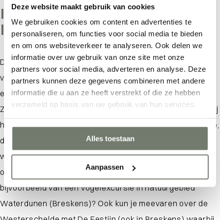
Deze website maakt gebruik van cookies
De ideale omgeving voor een
We gebruiken cookies om content en advertenties te
last minute (wat te doen)
personaliseren, om functies voor social media te bieden
Waar ben je naar op zoek?
en om ons websiteverkeer te analyseren. Ook delen we
informatie over uw gebruik van onze site met onze
Dat Zeeland een ideale provincie is voor een spontane
partners voor social media, adverteren en analyse. Deze
vakantie had je waarschijnlijk al bedacht. Het is sowieso
partners kunnen deze gegevens combineren met andere
informatie die u aan ze heeft verstrekt of die ze hebben
een goed idee om vanuit je last minute bestemming in
verzameld op basis van uw gebruik van hun services.
Zeeland te gaan wandelen. De kans is groot dat je daarbij
helemaal niemand tegenkomt. Houd je van wat meer actie,
Alles toestaan
dan is een activiteit als golfen, fietsen of E-choppen
wellicht meer iets voor jou. In Zeeland worden trouwens
Aanpassen
ook veel excursies aangeboden. Wat dacht je
bijvoorbeeld van een vogelexcursie in natuurgebied
Waterdunen (Breskens)? Ook kun je meevaren over de
Westerschelde met De Festijn (ook in Breskens) waarbij