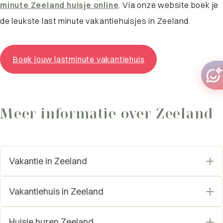
minute Zeeland huisje online
. Via onze website boek je
de leukste last minute vakantiehuisjes in Zeeland.
Boek jouw lastminute vakantiehuis
Meer informatie over Zeeland
Vakantie in Zeeland
Accommodaties Zeeland
Vakantiehuis in Zeeland
Bijzondere B&B Zeeland
Goedkoop vakantiehuisje Zeeland
Bungalows Zeeland huren
Huisje huren Zeeland