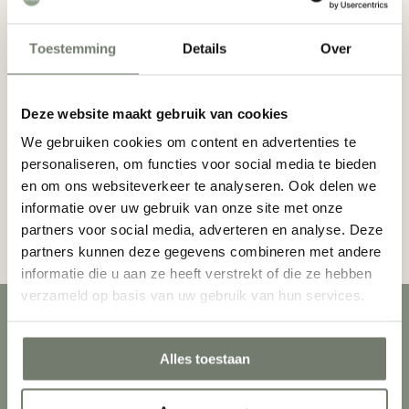
Toestemming
Details
Over
Verstuur
Deze website maakt gebruik van cookies
We gebruiken cookies om content en advertenties te
personaliseren, om functies voor social media te bieden
Deze site wordt beschermd door reCAPTCHA en het
Waar ben je naar op zoek?
en om ons websiteverkeer te analyseren. Ook delen we
Google
Privacybeleid
en er zijn
Servicevoorwaarden
informatie over uw gebruik van onze site met onze
van toepassing.
partners voor social media, adverteren en analyse. Deze
partners kunnen deze gegevens combineren met andere
informatie die u aan ze heeft verstrekt of die ze hebben
verzameld op basis van uw gebruik van hun services.
Stel je vraag
aan onze
Alles toestaan
hosts