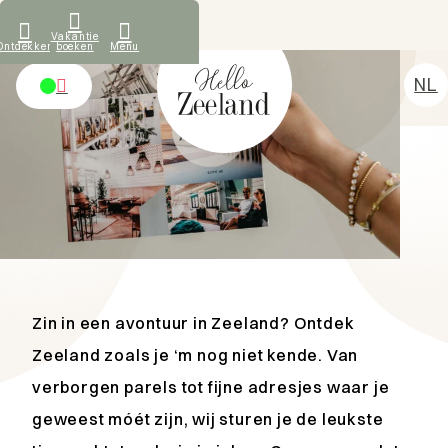
Wat onze gasten zeggen
Vakantie
Ontdekken
boeken
Menu
Schrijf je in voor de
NL
nieuwsbrief
DE
Vakantiehuizen
EN
Ontdekken
FR
Verhuur
Over ons
Contact
Zin in een avontuur in Zeeland? Ontdek
Zeeland zoals je ‘m nog niet kende. Van
verborgen parels tot fijne adresjes waar je
geweest móét zijn, wij sturen je de leukste