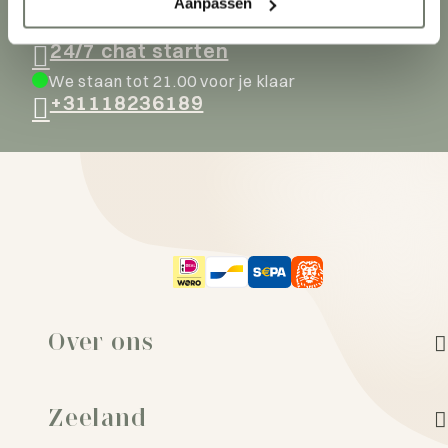
Aanpassen
Via chat, we zijn online!
24/7 chat starten
We staan tot 21.00 voor je klaar
+31118236189
Over ons
Zeeland