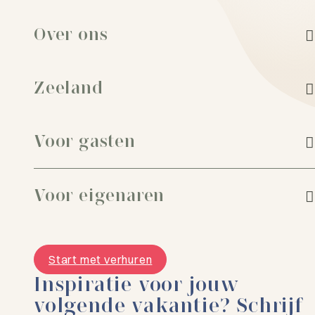
Week Zeeland
Zeeland Strand vakantie
Over ons
Zeeland
Voor gasten
Voor eigenaren
Start met verhuren
Inspiratie voor jouw
volgende vakantie? Schrijf