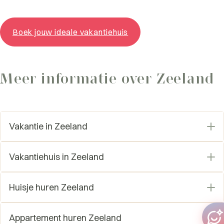
Boek jouw ideale vakantiehuis
Meer informatie over Zeeland
Vakantie in Zeeland
Accommodaties Zeeland
Vakantiehuis in Zeeland
Bijzondere B&B Zeeland
Goedkoop vakantiehuisje Zeeland
Bungalows Zeeland huren
Huisje huren Zeeland
Grote vakantiehuizen Zeeland
Kindervakantie Zeeland
Huis aan zee Zeeland
Luxe vakantiehuisjes Zeeland
Last minute Zeeland
Appartement huren Zeeland