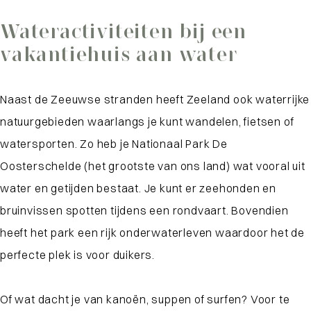
water, dan is het ook leuk om het eiland
vindt! Schuif aan op een terras en geniet van het
Wateractiviteiten bij een
Walcheren te bezoeken met zijn prachtige,
uitzicht op zee onder het genot van een volle
vakantiehuis aan water
uitgestrekte stranden.
schaal met mosselen. Dit zijn de stranden die je
hier niet kan missen:
Naast de Zeeuwse stranden heeft Zeeland ook waterrijke
Domburg:
In de oudste badplaats van Zeeland
natuurgebieden waarlangs je kunt wandelen, fietsen of
is het heerlijk vertoeven. Het strand van
Breskens:
een strand waar veel te zien valt
watersporten. Zo heb je Nationaal Park De
Domburg loopt door tot Westkapelle en staat
doordat je uitzicht hebt op Vlissingen en veel
Oosterschelde (het grootste van ons land) wat vooral uit
bekend om zijn karakteristieke strandhuisjes.
grote schepen langs de kant ziet varen.
water en getijden bestaat. Je kunt er zeehonden en
Het fijne van Domburg is dat je ook zo in het
Groede:
een rustig strand dat ideaal is voor
bruinvissen spotten tijdens een rondvaart. Bovendien
centrum met tientallen restaurants en winkels
gezinnen. Leuk om ook nog langs speel- en
heeft het park een rijk onderwaterleven waardoor het de
bent. Zo kun je perfect in de ochtend het dorp
bunkerpark Groede te gaan zodat de kinderen
perfecte plek is voor duikers.
verkennen en in de middag op het strand
kunnen klimmen en klauteren in de
relaxen.
speeltoestellen en bunkers.
Of wat dacht je van kanoën, suppen of surfen? Voor te
Westkapelle:
een breed strand met leuke
Nieuwvliet:
een rustig strand dicht bij