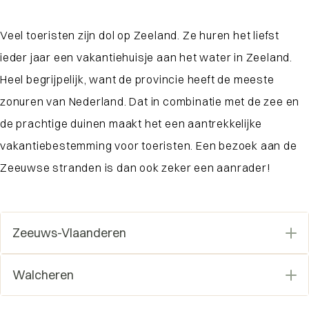
Veel toeristen zijn dol op Zeeland. Ze huren het liefst
ieder jaar een vakantiehuisje aan het water in Zeeland.
Heel begrijpelijk, want de provincie heeft de meeste
zonuren van Nederland. Dat in combinatie met de zee en
de prachtige duinen maakt het een aantrekkelijke
vakantiebestemming voor toeristen. Een bezoek aan de
Zeeuwse stranden is dan ook zeker een aanrader!
Zeeuws-Vlaanderen
Ontdek de ruim 10 kilometer witte en brede
Walcheren
zandstranden van Breskens tot Cadzand waar
huur je een vakantiehuis in Zeeland aan het
je goed kan fietsen en wel 17 strandpaviljoens