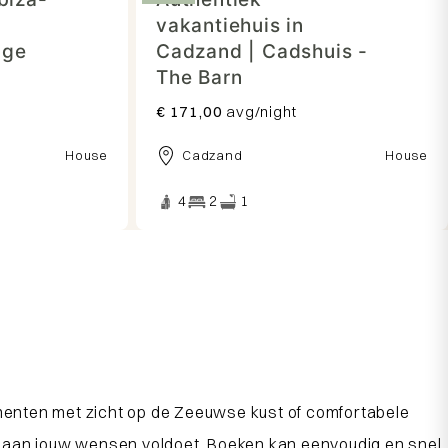
|
vakantiehuis in
age
Cadzand | Cadshuis -
The Barn
€ 171,00
avg/night
House
Cadzand
House
4
2
1
tementen met zicht op de Zeeuwse kust of comfortabele
wat aan jouw wensen voldoet. Boeken kan eenvoudig en snel,