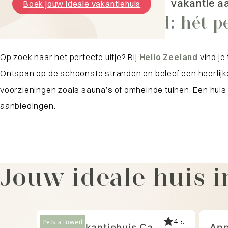
vakantie a
Boek jouw ideale vakantiehuis
Vakantie in Cadzand: hét pe
Op zoek naar het perfecte uitje? Bij
Hello Zeeland
vind je
Ontspan op de schoonste stranden en beleef een heerlijke 
voorzieningen zoals sauna’s of omheinde tuinen. Een huis
aanbiedingen.
Jouw ideale huis 
4.8
Pets allowed
Luxe vakantiehuis Ca
App