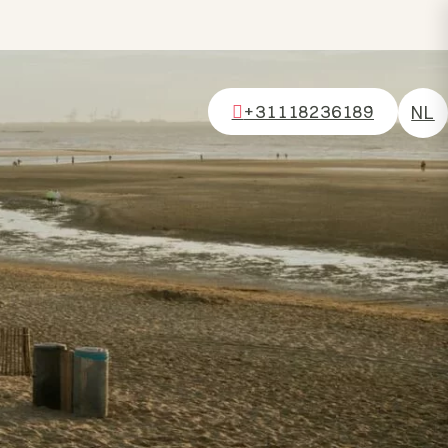
+31118236189
NL
DE
EN
FR