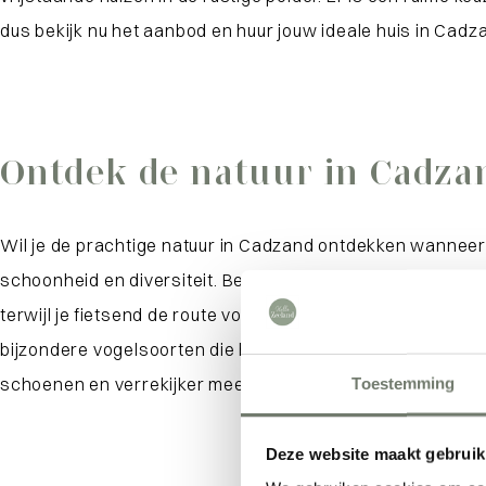
dus bekijk nu het aanbod en huur jouw ideale huis in Cadz
Ontdek de natuur in Cadza
Wil je de prachtige natuur in Cadzand ontdekken wanneer j
schoonheid en diversiteit. Bezoek het indrukwekkende Zwi
terwijl je fietsend de route volgt naar de mondaine badpla
bijzondere vogelsoorten die hier hun thuis hebben gevond
schoenen en verrekijker mee te nemen om niets van al dit
Toestemming
Deze website maakt gebruik