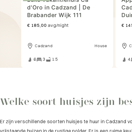
d'Oro in Cadzand | De
Cad
Brabander Wijk 111
Dui
€ 185,00
avg/night
€ 14
Cadzand
House
C
6
3
1.5
4
Welke soort huisjes zijn b
Er zijn verschillende soorten huisjes te huur in Cadzand 
vrijstaande huizen in de rustige polder. Er is een ruime 