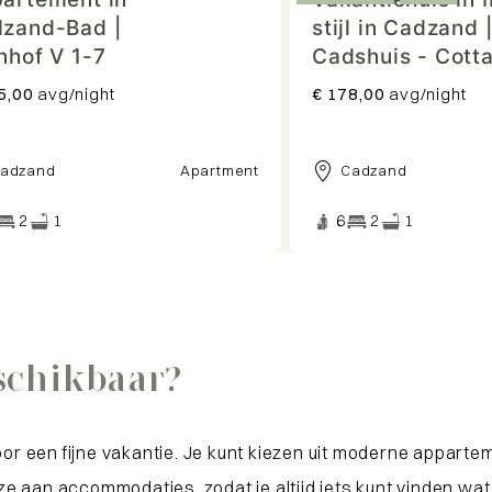
zand-Bad |
stijl in Cadzand 
nhof V 1-7
Cadshuis - Cott
5,00
avg/night
€ 178,00
avg/night
adzand
Apartment
Cadzand
2
1
6
2
1
eschikbaar?
voor een fijne vakantie. Je kunt kiezen uit moderne appar
keuze aan accommodaties, zodat je altijd iets kunt vinden 