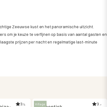
rachtige Zeeuwse kust en het panoramische uitzicht.
ers om je keuze te verfijnen op basis van aantal gasten en
laagste prijzen per nacht en regelmatige last-minute
3.9
3.7
Village
biza-
Authentiek