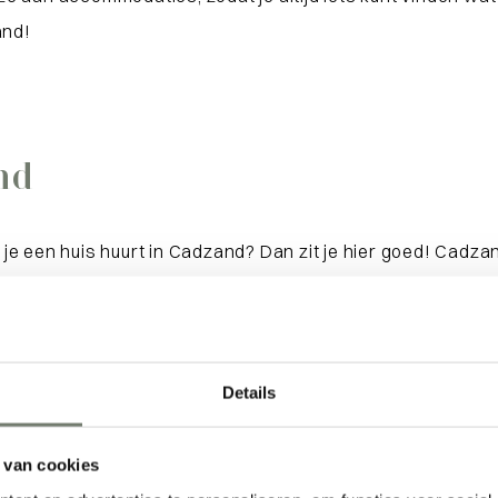
and!
nd
e een huis huurt in Cadzand? Dan zit je hier goed! Cadzand
n Natuur Park met zijn weelderige plantengroei en overvl
ats Knokke. Onderweg geniet je van de variatie aan planten 
en. Het is ook mogelijk om de
wandelroute ‘Wandelen lan
 moois te missen. Huur vandaag nog een huis in Cadzand e
Details
 van cookies