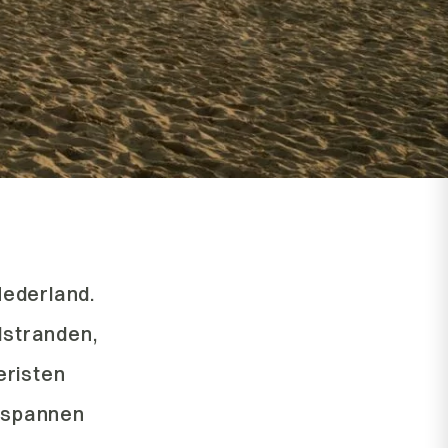
Nederland.
dstranden,
eristen
ntspannen