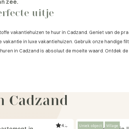
an zee.
rfecte uitje
 toffe vakantiehuizen te huur in Cadzand. Geniet van de p
vakantie in luxe vakantiehuizen. Gebruik onze handige filt
 huren in Cadzand is absoluut de moeite waard. Ontdek de 
in Cadzand
4.3
Uniek object
Village
artement in
Vakantiehuis in I