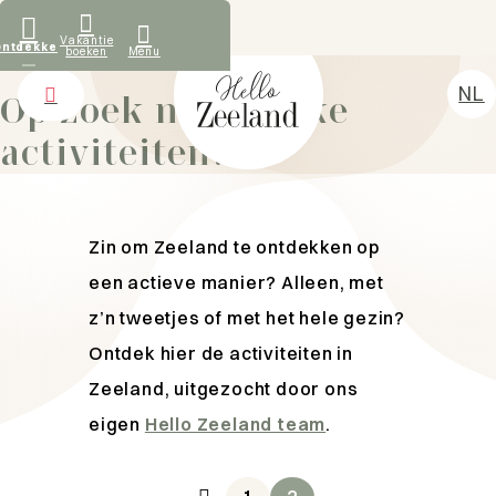
Wat onze gasten zeggen
Vakantie
Ontdekken
boeken
Menu
DOEN IN ZEELAND
NL
Op zoek naar leuke
DE
activiteiten?
Vakantiehuizen
EN
Ontdekken
FR
Verhuur
Zin om Zeeland te ontdekken op
Over ons
een actieve manier? Alleen, met
Contact
z’n tweetjes of met het hele gezin?
Ontdek hier de activiteiten in
Zeeland, uitgezocht door ons
eigen
Hello Zeeland team
.