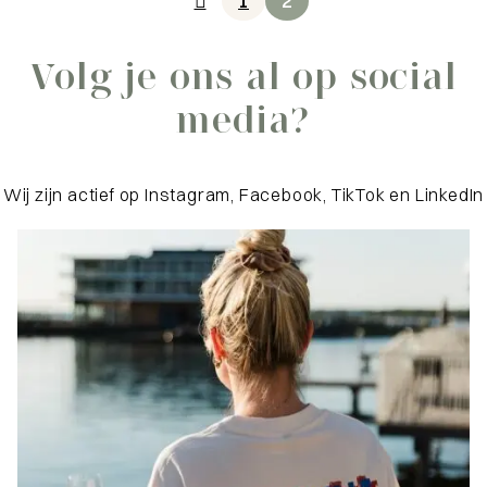
1
2
Activiteit
Activiteit
Volg de Parelroute
Fietsen in West-
Volg je ons al op social
in Domburg
Zeeuws-Vlaanderen
media?
Bekijk de wandelroute
Bekijk de fietsroute
Wij zijn actief op Instagram, Facebook, TikTok en LinkedIn