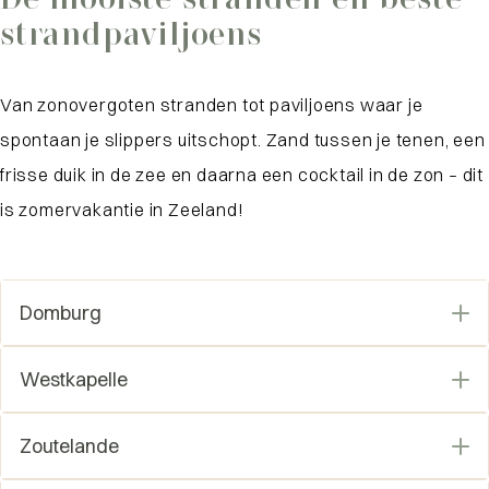
strandpaviljoens
Van zonovergoten stranden tot paviljoens waar je
spontaan je slippers uitschopt. Zand tussen je tenen, een
frisse duik in de zee en daarna een cocktail in de zon – dit
is zomervakantie in Zeeland!
Domburg
Niet voor niets al jaren één van de populairste
Westkapelle
badplaatsen. Bij
Strandpaviljoen OAXACA
Bij
Bombaai
zit je letterlijk op het strand en
geniet je van een stijlvolle, lichte inrichting met
Zoutelande
proef je de relaxte Westkappelse sfeer. Met een
uitzicht op zee. Of je nu komt voor een lunch,