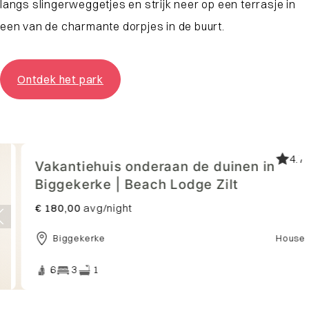
langs slingerweggetjes en strijk neer op een terrasje in
een van de charmante dorpjes in de buurt.
Ontdek het park
4.7
Vakantiehuis onderaan de duinen in
Biggekerke | Beach Lodge Zilt
€ 180,00
avg/night
Biggekerke
House
6
3
1