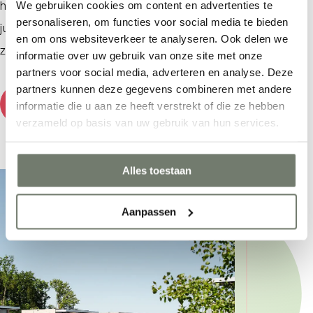
hun haren en schepnetten in de hand. ’s Avonds kruipen
We gebruiken cookies om content en advertenties te
personaliseren, om functies voor social media te bieden
jullie samen rond een vuurtje met marshmallows. Precies
Waar ben je naar op zoek?
en om ons websiteverkeer te analyseren. Ook delen we
zoals de zomervakantie in Zeeland hoort te zijn.
informatie over uw gebruik van onze site met onze
partners voor social media, adverteren en analyse. Deze
partners kunnen deze gegevens combineren met andere
Ontdek Buitenplaats Zeeuwse Liefde
informatie die u aan ze heeft verstrekt of die ze hebben
verzameld op basis van uw gebruik van hun services.
Alles toestaan
Aanpassen