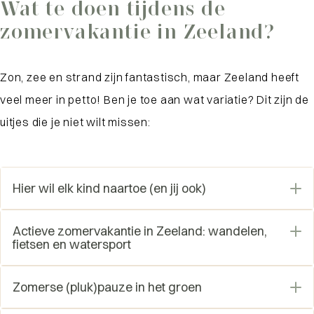
Wat te doen tijdens de
zomervakantie in Zeeland?
Zon, zee en strand zijn fantastisch, maar Zeeland heeft
veel meer in petto! Ben je toe aan wat variatie? Dit zijn de
uitjes die je niet wilt missen:
Hier wil elk kind naartoe (en jij ook)
Deltapark Neeltje Jans:
Hier leren de
Actieve zomervakantie in Zeeland: wandelen,
kinderen alles over de kracht van water en
fietsen en watersport
natuur, én je kunt er zeehonden spotten! Een
Zeeland is de speeltuin voor wie van actie houdt.
Zomerse (pluk)pauze in het groen
dagje voor het hele gezin, met een flinke dosis
Of je nu met je wandelschoenen, fiets of board
avontuur en plezier.